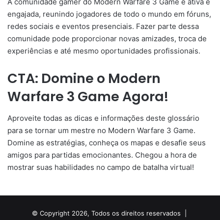
A comunidade gamer do Modern Warfare 3 Game é ativa e
engajada, reunindo jogadores de todo o mundo em fóruns,
redes sociais e eventos presenciais. Fazer parte dessa
comunidade pode proporcionar novas amizades, troca de
experiências e até mesmo oportunidades profissionais.
CTA: Domine o Modern
Warfare 3 Game Agora!
Aproveite todas as dicas e informações deste glossário
para se tornar um mestre no Modern Warfare 3 Game.
Domine as estratégias, conheça os mapas e desafie seus
amigos para partidas emocionantes. Chegou a hora de
mostrar suas habilidades no campo de batalha virtual!
© Copyright 2026, Todos os direitos reservados |