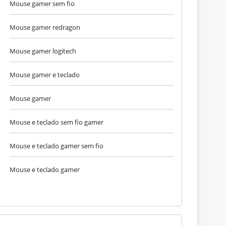
Mouse gamer sem fio
Mouse gamer redragon
Mouse gamer logitech
Mouse gamer e teclado
Mouse gamer
Mouse e teclado sem fio gamer
Mouse e teclado gamer sem fio
Mouse e teclado gamer