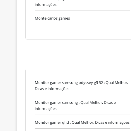
informações
Monte carlos games
Monitor gamer samsung odyssey g5 32 : Qual Melhor,
Dicas e informações
Monitor gamer samsung : Qual Melhor, Dicas e
informações
Monitor gamer qhd : Qual Melhor, Dicas e informações