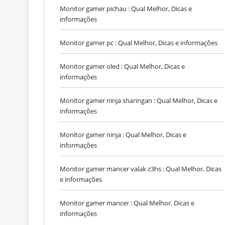
Monitor gamer pichau : Qual Melhor, Dicas e
informações
Monitor gamer pc : Qual Melhor, Dicas e informações
Monitor gamer oled : Qual Melhor, Dicas e
informações
Monitor gamer ninja sharingan : Qual Melhor, Dicas e
informações
Monitor gamer ninja : Qual Melhor, Dicas e
informações
Monitor gamer mancer valak z3hs : Qual Melhor, Dicas
e informações
Monitor gamer mancer : Qual Melhor, Dicas e
informações