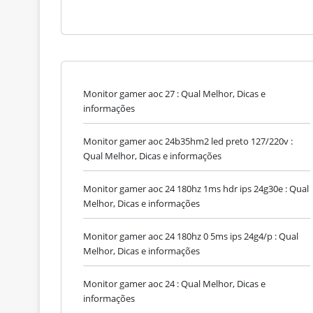
Monitor gamer aoc 27 : Qual Melhor, Dicas e
informações
Monitor gamer aoc 24b35hm2 led preto 127/220v :
Qual Melhor, Dicas e informações
Monitor gamer aoc 24 180hz 1ms hdr ips 24g30e : Qual
Melhor, Dicas e informações
Monitor gamer aoc 24 180hz 0 5ms ips 24g4/p : Qual
Melhor, Dicas e informações
Monitor gamer aoc 24 : Qual Melhor, Dicas e
informações