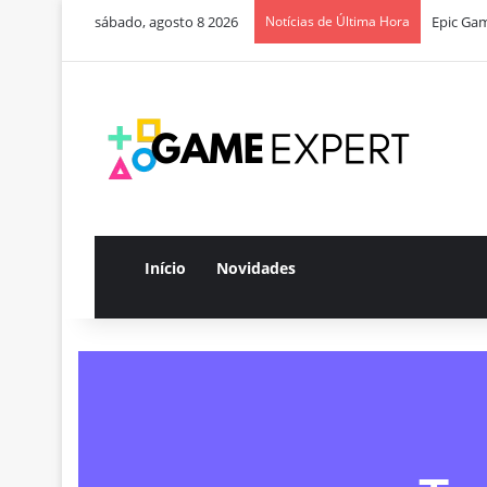
sábado, agosto 8 2026
Notícias de Última Hora
Black Fr
Início
Novidades