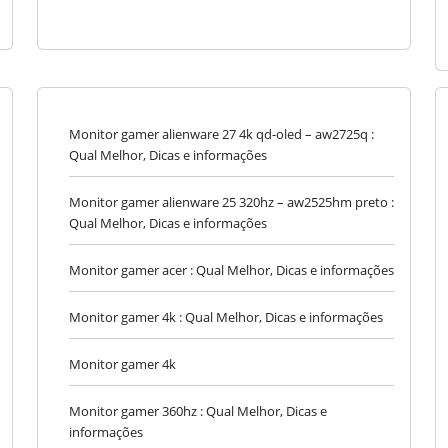
Monitor gamer alienware 27 4k qd-oled – aw2725q :
Qual Melhor, Dicas e informações
Monitor gamer alienware 25 320hz – aw2525hm preto :
Qual Melhor, Dicas e informações
Monitor gamer acer : Qual Melhor, Dicas e informações
Monitor gamer 4k : Qual Melhor, Dicas e informações
Monitor gamer 4k
Monitor gamer 360hz : Qual Melhor, Dicas e
informações