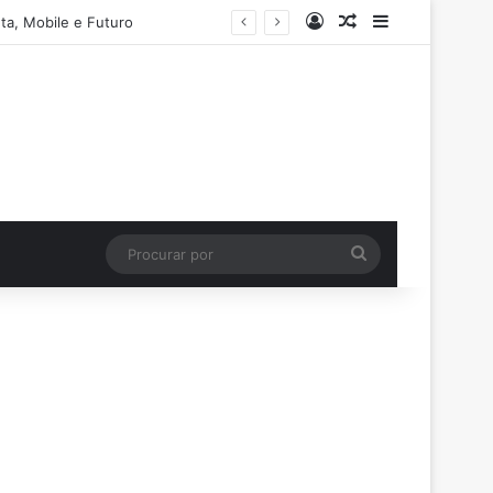
Entrar
Artigo aleatório
Barra Latera
ta, Mobile e Futuro
Procurar
por