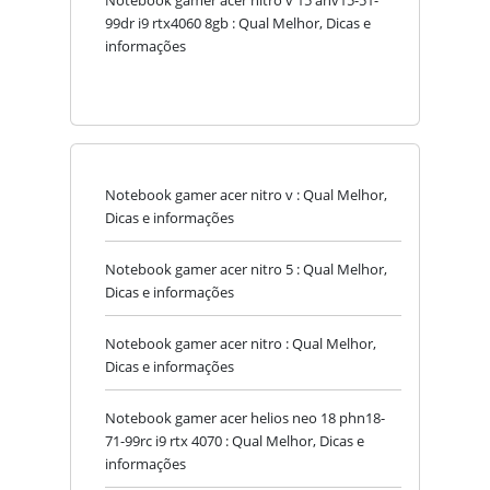
99dr i9 rtx4060 8gb : Qual Melhor, Dicas e
informações
Notebook gamer acer nitro v : Qual Melhor,
Dicas e informações
Notebook gamer acer nitro 5 : Qual Melhor,
Dicas e informações
Notebook gamer acer nitro : Qual Melhor,
Dicas e informações
Notebook gamer acer helios neo 18 phn18-
71-99rc i9 rtx 4070 : Qual Melhor, Dicas e
informações