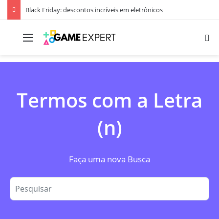
Black Friday: descontos incríveis em eletrônicos
Menu
P
Termos com a Letra
(n)
Faça uma nova Busca