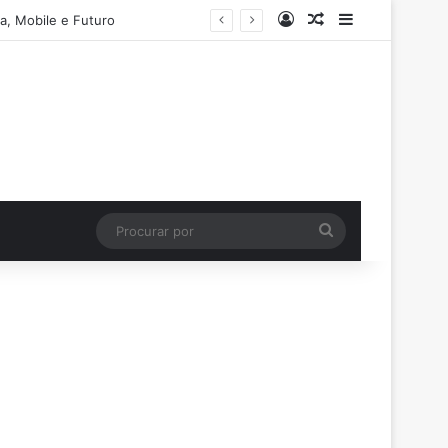
Entrar
Artigo aleatório
Barra Latera
a, Mobile e Futuro
Procurar
por