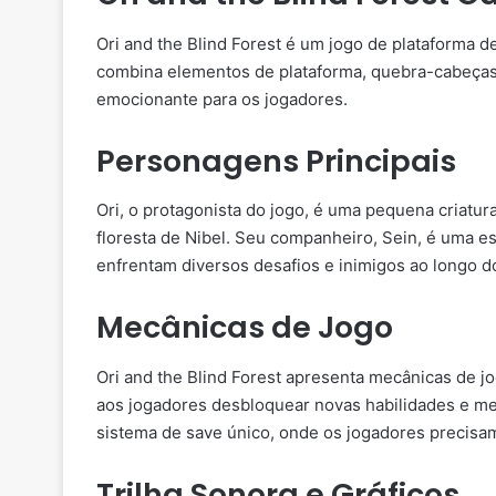
Ori and the Blind Forest é um jogo de plataforma 
combina elementos de plataforma, quebra-cabeças
emocionante para os jogadores.
Personagens Principais
Ori, o protagonista do jogo, é uma pequena criatur
floresta de Nibel. Seu companheiro, Sein, é uma es
enfrentam diversos desafios e inimigos ao longo d
Mecânicas de Jogo
Ori and the Blind Forest apresenta mecânicas de j
aos jogadores desbloquear novas habilidades e me
sistema de save único, onde os jogadores precisam
Trilha Sonora e Gráficos