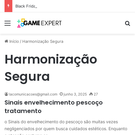
Black Friday: descontos incríveis em eletrônicos
Menu
Pr
Início
/
Harmonização Segura
Harmonização
Segura
lacomunicacoes@gmail.com
junho 3, 2025
27
Sinais envelhecimento pescoço
tratamento
o Sinais do envelhecimento do pescoço são muitas vezes
negligenciados por quem busca cuidados estéticos. Enquanto